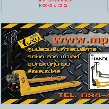
รถลากพาเลท JF680
1000KG x 80 Cm.