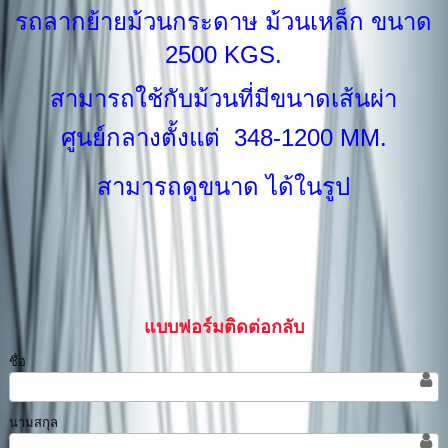
รถลากย้ายม้วนกระดาษ ม้วนเหล็ก ขนาด
2500 KGS.
สามารถใช้กับม้วนที่มีขนาดเส้นผ่า
ศูนย์กลางตั้งแต่ 348-1200 MM.
สามารถดูขนาด ได้ในรูป
แบบฟอร์มติดต่อกลับ
ชื่อ
นามสกุล