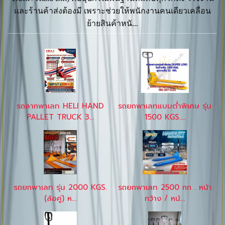
และร้านค้าส่งต้องมี เพราะช่วยให้พนักงานคนเดียวเคลื่อน
ย้ายสินค้าหนั...
รถลากพาเลท HELI HAND
รถยกพาเลทแบบต่ำพิเศษ รุ่น
PALLET TRUCK 3...
1500 KGS....
รถยกพาเลท รุ่น 2000 KGS.
รถยกพาเลท 2500 กก . หน้า
(ล้อคู่) ห...
กว้าง / หน้...