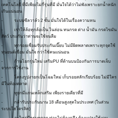
เทคโนโลยี ที่มีเพียงไม่กี่รุ่นที่มี มั่นใจได้ว่าไม่พังเพราะยกน้ำหนัก
เกินแน่นอน
- ระบบซีลวาล์ว 2 ชั้น มั่นใจได้ในเรื่องความทน
- เราให้ล้อทุกล้อเป็น ไนล่อน ทนกรด ด่าง น้ำมัน กรดไขมัน
สัตว์ ประกันว่าท่านจะใช้จนลืม
- ทุกรอยเชื่อมรับประกันเนี๊ยบ ไม่มีผิดพลาดเพราะทุกจุดใช้
หุ่นยนต์เชื่อม มั่นใจ กว่าใช้คนแน่นอน
- ก้านโยกรุ่นใหม่ เสริมPU ที่ด้านบนป้องกันการบาดเจ็บ
จากการใช้งาน
- โครงรูปงายกเป็นโฉมใหม่ เก็บรอยสลักเรียบร้อย ไม่มีใคร
มีในท้องตลาด
- หูยกมีแกนเหล็กเสริม เพียงรายเดียวที่มี
- กล้ารับประกันนาน 18 เดือนสูงสุดในประเทศ (ในส่วน
ระบบไฮโดรลิค)
- อะไหล่มีครบทุกจุด ท่านไม่ต้องกลึง ต้องแปลงใช้งาน