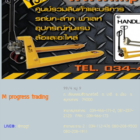
99/4 หมู่ 9
ถ. เลียบคลองสี่วาพาสวัสดิ์ ต. นาดี อ. เมือง จ.
M progress trading
สมุทรสาคร 74000
สาขาสมุทรสาคร: 034-466-171-2, 081-257-
2123 FAX : 034-466-173
LINE@:
@mpgt
สาขาพระราม 2 : 034-112-476 080-208-9500
080-208-1911