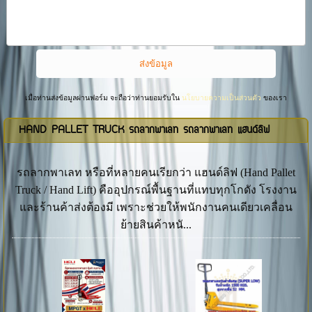
เมื่อท่านส่งข้อมูลผ่านฟอร์ม จะถือว่าท่านยอมรับใน
นโยบายความเป็นส่วนตัว
ของเรา
HAND PALLET TRUCK รถลากพาเลท รถลากพาเลท แฮนด์ลิฟ
รถลากพาเลท หรือที่หลายคนเรียกว่า แฮนด์ลิฟ (Hand Pallet
Truck / Hand Lift) คืออุปกรณ์พื้นฐานที่แทบทุกโกดัง โรงงาน
และร้านค้าส่งต้องมี เพราะช่วยให้พนักงานคนเดียวเคลื่อน
ย้ายสินค้าหนั...