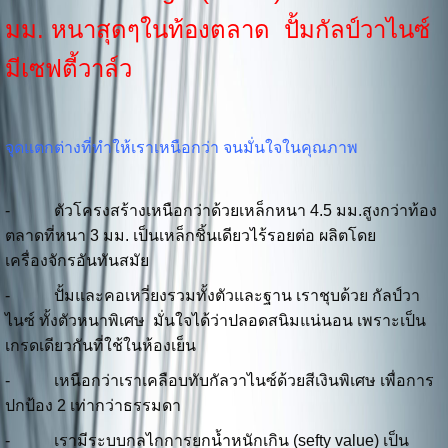
มม. หนาสุดๆในท้องตลาด ปั้มกัลป์วาไนซ์
มีเซฟตี้วาล์ว
จุดแตกต่างที่ทำให้เราเหนือกว่า จนมั่นใจในคุณภาพ
- ตัวโครงสร้างเหนือกว่าด้วยเหล็กหนา 4.5 มม.สูงกว่าท้อง
ตลาดที่หนา 3 มม. เป็นเหล็กชิ้นเดียวไร้รอยต่อ ผลิตโดย
เครื่องจักรอันทันสมัย
- ปั้มและคอเหวี่ยงรวมทั้งตัวและฐาน เราชุบด้วย กัลป์วา
ไนซ์ ทั้งตัวหนาพิเศษ มั่นใจได้ว่าปลอดสนิมแน่นอน เพราะเป็น
เกรดเดียวกันที่ใช้ในห้องเย็น
- เหนือกว่าเราเคลือบทับกัลวาไนซ์ด้วยสีเงินพิเศษ เพื่อการ
ปกป้อง 2 เท่ากว่าธรรมดา
- เรามีระบบกลไกการยกน้ำหนักเกิน (sefty value) เป็น