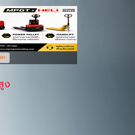
เรา
สูง