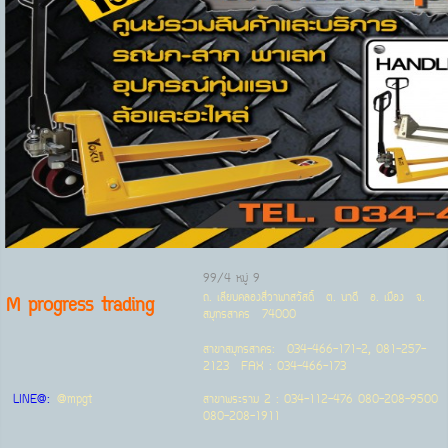
99/4 หมู่ 9
ถ. เลียบคลองสี่วาพาสวัสดิ์ ต. นาดี อ. เมือง จ.
M progress trading
สมุทรสาคร 74000
สาขาสมุทรสาคร: 034-466-171-2, 081-257-
2123 FAX : 034-466-173
LINE@:
@mpgt
สาขาพระราม 2 : 034-112-476 080-208-9500
080-208-1911