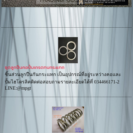
ชุดลูกปืนคอปั้มเกรดทนกระแทก
ชิ้นส่วนลูกปืนกันกระแทก เป็นอุปกรณ์ที่อยู่ระหว่างคอและ
ปั้มไฮโดรลิคติดต่อสอบถามรายละเอียดได้ที่ 034466171-2
LINE:@mpgt